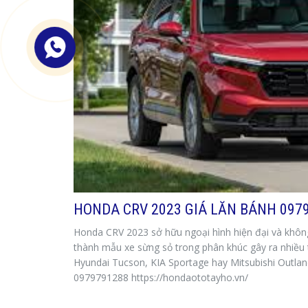
HONDA CRV 2023 GIÁ LĂN BÁNH 097
Honda CRV 2023 sở hữu ngoại hình hiện đại và không 
thành mẫu xe sừng sỏ trong phân khúc gây ra nhiều
Hyundai Tucson, KIA Sportage hay Mitsubishi Out
0979791288 https://hondaototayho.vn/