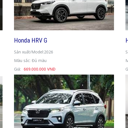
Honda HRV G
Sản xuất/Model:2026
S
Màu sắc: Đủ màu
M
Giá:
669.000.000 VNĐ
G