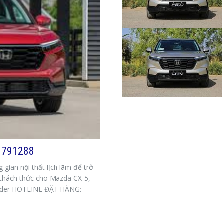
9791288
gian nội thất lịch lãm để trở
 thách thức cho Mazda CX-5,
lander HOTLINE ĐẶT HÀNG: