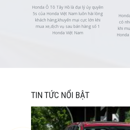
Honda Ô Tô Tây Hồ là đại lý ủy quyền
5s của Honda Việt Nam luôn hài lòng
Honda
khách hàng,khuyến mại cực lớn khi
có nh
mua xe,dịch vụ sau bán hàng số 1
khi mu
Honda Việt Nam
Honda 
TIN TỨC NỔI BẬT