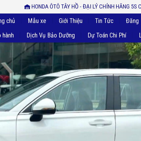
HONDA ÔTÔ TÂY HỒ - ĐẠI LÝ CHÍNH HÃNG 5S
ng chủ
Mẫu xe
Giới Thiệu
Tin Tức
Đăng 
 hành
Dịch Vụ Bảo Dưỡng
Dự Toán Chi Phí