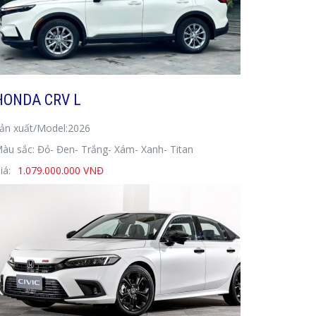
HONDA CRV L
ản xuất/Model:2026
àu sắc: Đỏ- Đen- Trắng- Xám- Xanh- Titan
iá:
1.079.000.000 VNĐ