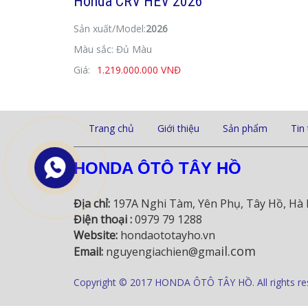
Honda CRV HEV 2026
Sản xuất/Model:
2026
Màu sắc: Đủ Màu
Giá:
1.219.000.000 VNĐ
Trang chủ
Giới thiệu
Sản phẩm
Tin
HONDA ÔTÔ TÂY HỒ
Địa chỉ:
197A Nghi Tàm, Yên Phụ, Tây Hồ, Hà 
Điện thoại :
0979 79 1288
Website:
hondaototayho.vn
il.com
Email:
nguyengiachien@gma
Copyright © 2017 HONDA ÔTÔ TÂY HỒ. All rights re