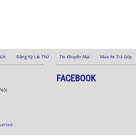
 tức
Đăng Ký Lái Thử
Tin Khuyến Mại
Mua Xe Trả Góp
FACEBOOK
Nội
served