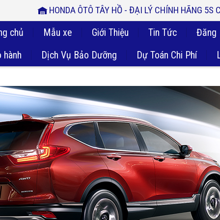
HONDA ÔTÔ TÂY HỒ - ĐẠI LÝ CHÍNH HÃNG 5S
ng chủ
Mẫu xe
Giới Thiệu
Tin Tức
Đăng 
 hành
Dịch Vụ Bảo Dưỡng
Dự Toán Chi Phí