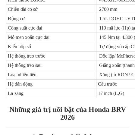
Chiều dài cơ sở
2700 mm
Động cơ
1.5L DOHC i-VTEC
Công suất cực đại
119 mã lực (Hp) tạ
Mô men xoắn cực đại
145 Nm tại 4.300 
Kiểu hộp số
Tự động vô cấp C
Hệ thống treo trước
Độc lập/ McPhers
Hệ thống treo sau
Giằng xoắn (thanh
Loại nhiên liệu
Xăng (từ RON 91 t
Hệ dẫn động
Cầu trước
La-zăng
17 inch (L,G)
Những giá trị nổi bật của Honda BRV
2026