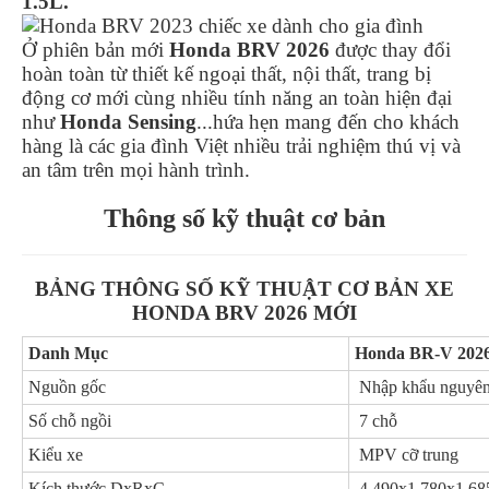
1.5L.
Ở phiên bản mới
Honda BRV 2026
được thay đổi
hoàn toàn từ thiết kế ngoại thất, nội thất, trang bị
động cơ mới cùng nhiều tính năng an toàn hiện đại
như
Honda Sensing
...hứa hẹn mang đến cho khách
hàng là các gia đình Việt nhiều trải nghiệm thú vị và
an tâm trên mọi hành trình.
Thông số kỹ thuật cơ bản
BẢNG THÔNG SỐ KỸ THUẬT CƠ BẢN XE
HONDA BRV 2026 MỚI
Danh Mục
Honda BR-V 202
Nguồn gốc
Nhập khẩu nguyên
Số chỗ ngồi
7 chỗ
Kiểu xe
MPV cỡ trung
Kích thước DxRxC
4.490x1.780x1.68