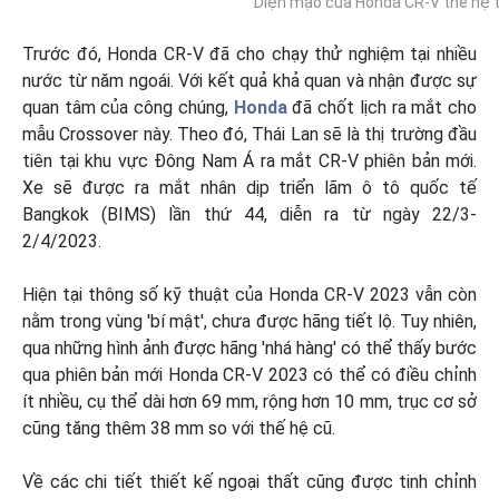
Diện mạo của Honda CR-V thế hệ th
Trước đó, Honda CR-V đã cho chạy thử nghiệm tại nhiều
nước từ năm ngoái. Với kết quả khả quan và nhận được sự
quan tâm của công chúng,
Honda
đã chốt lịch ra mắt cho
mẫu Crossover này. Theo đó, Thái Lan sẽ là thị trường đầu
tiên tại khu vực Đông Nam Á ra mắt CR-V phiên bản mới.
Xe sẽ được ra mắt nhân dịp triển lãm ô tô quốc tế
Bangkok (BIMS) lần thứ 44, diễn ra từ ngày 22/3-
2/4/2023.
Hiện tại thông số kỹ thuật của Honda CR-V 2023 vẫn còn
nằm trong vùng 'bí mật', chưa được hãng tiết lộ. Tuy nhiên,
qua những hình ảnh được hãng 'nhá hàng' có thể thấy bước
qua phiên bản mới Honda CR-V 2023 có thể có điều chỉnh
ít nhiều, cụ thể dài hơn 69 mm, rộng hơn 10 mm, trục cơ sở
cũng tăng thêm 38 mm so với thế hệ cũ.
Về các chi tiết thiết kế ngoại thất cũng được tinh chỉnh