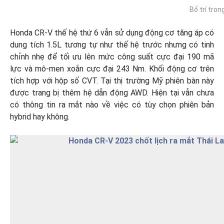
Bố trí tron
Honda CR-V thế hệ thứ 6 vẫn sử dụng động cơ tăng áp có
dung tích 1.5L tương tự như thế hệ trước nhưng có tinh
chỉnh nhẹ để tối ưu lên mức công suất cực đại 190 mã
lực và mô-men xoắn cực đại 243 Nm. Khối động cơ trên
tích hợp với hộp số CVT. Tại thị trường Mỹ phiên bàn này
được trang bị thêm hệ dẫn động AWD. Hiện tại vẫn chưa
có thông tin ra mắt nào về việc có tùy chọn phiên bản
hybrid hay không.