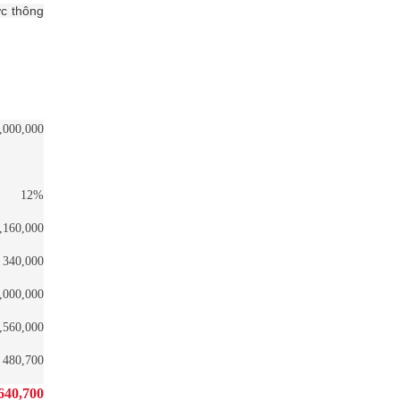
ợc thông
,000,000
12%
,160,000
340,000
,000,000
,560,000
480,700
640,700