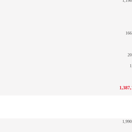
1,198
166
20
1
1,387,
1,990