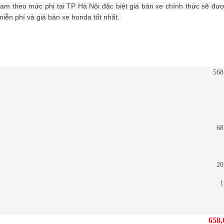
Nam theo mức phị tại TP Hà Nội đặc biệt giá bán xe chính thức sẽ đư
miễn phí và giá bán xe honda tốt nhất.
568
68
20
1
658,