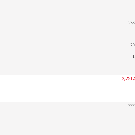
238
20
1
2,251,
xxx