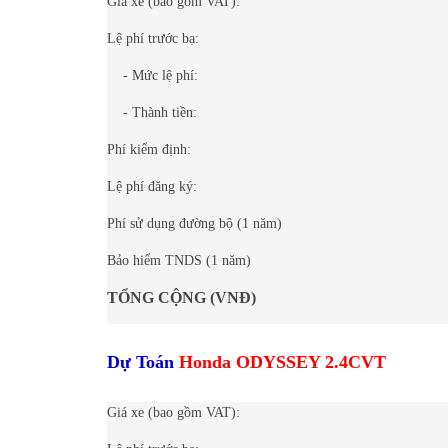
Giá xe (bao gồm VAT):
Lệ phí trước bạ:
- Mức lệ phí:
- Thành tiền:
Phí kiểm định:
Lệ phí đăng ký:
Phí sử dụng đường bộ (1 năm)
Bảo hiểm TNDS (1 năm)
TỔNG CỘNG (VNĐ)
Dự Toán
Honda ODYSSEY 2.4CVT
Giá xe (bao gồm VAT):