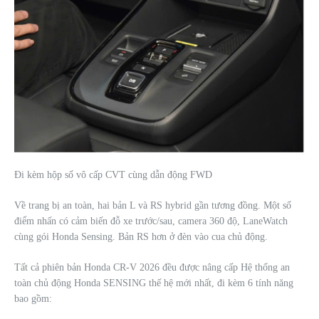
Đi kèm hộp số vô cấp CVT cùng dẫn động FWD
Về trang bị an toàn, hai bản L và RS hybrid gần tương đồng. Một số
điểm nhấn có cảm biến đỗ xe trước/sau, camera 360 độ, LaneWatch
cùng gói Honda Sensing. Bản RS hơn ở đèn vào cua chủ động.
Tất cả phiên bản Honda CR-V 2026 đều được nâng cấp Hệ thống an
toàn chủ động Honda SENSING thế hệ mới nhất, đi kèm 6 tính năng
bao gồm: