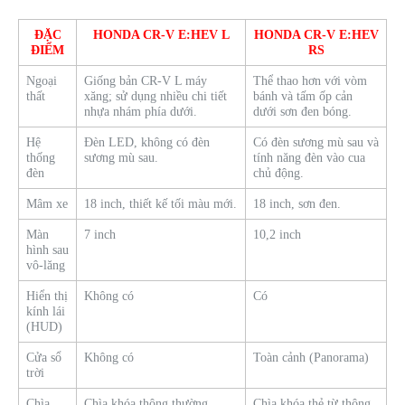
ĐẶC
HONDA CR-V E:HEV L
HONDA CR-V E:HEV
ĐIỂM
RS
Ngoại
Giống bản CR-V L máy
Thể thao hơn với vòm
thất
xăng; sử dụng nhiều chi tiết
bánh và tấm ốp cản
nhựa nhám phía dưới.
dưới sơn đen bóng.
Hệ
Đèn LED, không có đèn
Có đèn sương mù sau và
thống
sương mù sau.
tính năng đèn vào cua
đèn
chủ động.
Mâm xe
18 inch, thiết kế tối màu mới.
18 inch, sơn đen.
Màn
7 inch
10,2 inch
hình sau
vô-lăng
Hiển thị
Không có
Có
kính lái
(HUD)
Cửa sổ
Không có
Toàn cảnh (Panorama)
trời
Chìa
Chìa khóa thông thường
Chìa khóa thẻ từ thông