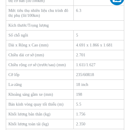
thị cơ bản (lít/100km)
Mức tiêu thụ nhiên liệu chu trình đô
6.3
thị phụ (lít/100km)
Kích thước/Trọng lượng
Số chỗ ngồi
5
Dài x Rộng x Cao (mm)
4.691 x 1.866 x 1.681
Chiều dài cơ sở (mm)
2.701
Chiều rộng cơ sở (trước/sau) (mm)
1.611/1.627
Cỡ lốp
235/60R18
La-zăng
18 inch
Khoảng sáng gầm xe (mm)
198
Bán kính vòng quay tối thiểu (m)
5.5
Khối lượng bản thân (kg)
1.756
Khối lượng toàn tải (kg)
2.350