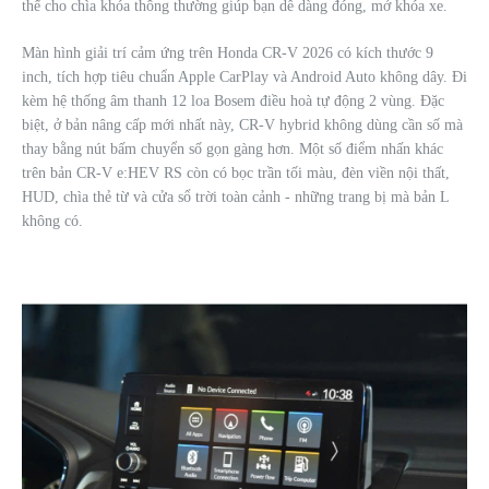
thế cho chìa khóa thông thường giúp bạn dễ dàng đóng, mở khóa xe.
Màn hình giải trí cảm ứng trên Honda CR-V 2026 có kích thước 9
inch, tích hợp tiêu chuẩn Apple CarPlay và Android Auto không dây. Đi
kèm hệ thống âm thanh 12 loa Bosem điều hoà tự động 2 vùng. Đặc
biệt, ở bản nâng cấp mới nhất này, CR-V hybrid không dùng cần số mà
thay bằng nút bấm chuyển số gọn gàng hơn. Một số điểm nhấn khác
trên bản CR-V e:HEV RS còn có bọc trần tối màu, đèn viền nội thất,
HUD, chìa thẻ từ và cửa sổ trời toàn cảnh - những trang bị mà bản L
không có.