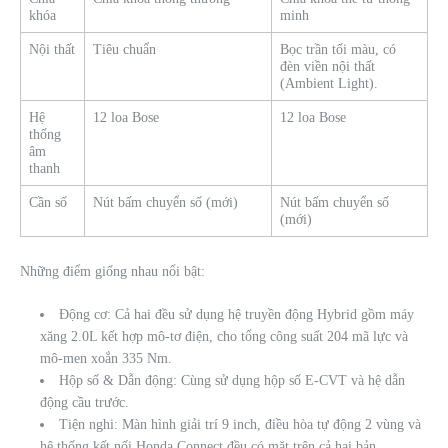
khóa
minh
Nội thất
Tiêu chuẩn
Bọc trần tối màu, có
đèn viền nội thất
(Ambient Light).
Hệ
12 loa Bose
12 loa Bose
thống
âm
thanh
Cần số
Nút bấm chuyển số (mới)
Nút bấm chuyển số
(mới)
Những điểm giống nhau nổi bật:
Động cơ: Cả hai đều sử dụng hệ truyền động Hybrid gồm máy
xăng 2.0L kết hợp mô-tơ điện, cho tổng công suất 204 mã lực và
mô-men xoắn 335 Nm.
Hộp số & Dẫn động: Cùng sử dụng hộp số E-CVT và hệ dẫn
động cầu trước.
Tiện nghi: Màn hình giải trí 9 inch, điều hòa tự động 2 vùng và
hệ thống kết nối Honda Connect đều có mặt trên cả hai bản.