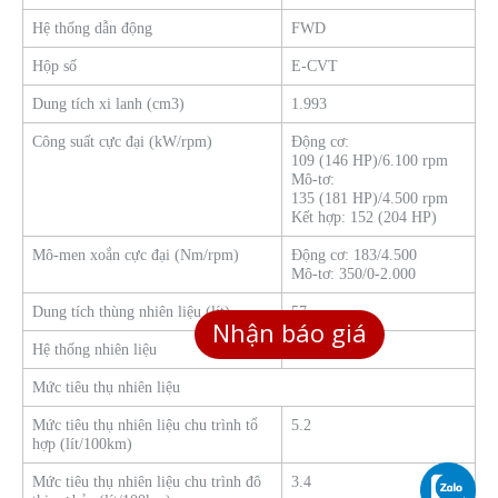
Hệ thống dẫn động
FWD
Hộp số
E-CVT
Dung tích xi lanh (cm3)
1.993
Công suất cực đại (kW/rpm)
Động cơ:
109 (146 HP)/6.100 rpm
Mô-tơ:
135 (181 HP)/4.500 rpm
Kết hợp: 152 (204 HP)
Mô-men xoắn cực đại (Nm/rpm)
Động cơ: 183/4.500
Mô-tơ: 350/0-2.000
Dung tích thùng nhiên liệu (lít)
57
Nhận báo giá
Hệ thống nhiên liệu
PGM-FI
Mức tiêu thụ nhiên liệu
Mức tiêu thụ nhiên liệu chu trình tổ
5.2
hợp (lít/100km)
Mức tiêu thụ nhiên liệu chu trình đô
3.4