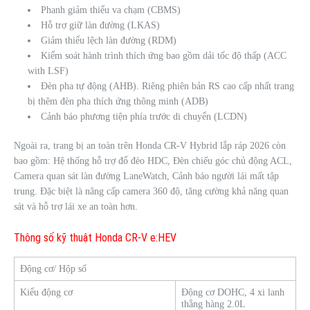
Phanh giảm thiểu va chạm (CBMS)
Hỗ trợ giữ làn đường (LKAS)
Giảm thiểu lệch làn đường (RDM)
Kiểm soát hành trình thích ứng bao gồm dải tốc độ thấp (ACC
with LSF)
Đèn pha tự động (AHB). Riêng phiên bản RS cao cấp nhất trang
bị thêm đèn pha thích ứng thông minh (ADB)
Cảnh báo phương tiện phía trước di chuyển (LCDN)
Ngoài ra, trang bị an toàn trên Honda CR-V Hybrid lắp ráp 2026 còn
bao gồm: Hệ thống hỗ trợ đổ đèo HDC, Đèn chiếu góc chủ động ACL,
Camera quan sát làn đường LaneWatch, Cảnh báo người lái mất tập
trung. Đặc biệt là nâng cấp camera 360 độ, tăng cường khả năng quan
sát và hỗ trợ lái xe an toàn hơn.
Thông số kỹ thuật Honda CR-V e:HEV
Động cơ/ Hộp số
Kiểu động cơ
Động cơ DOHC, 4 xi lanh
thẳng hàng 2.0L