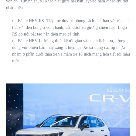
vốn có. Tuy nhiên, sự khác biệt giữa hai bản Hybrid nằm ở các chi tiết
nhận diện:
Bản e:HEV RS: Tiếp tục duy trì phong cách thể thao với các chi
tiết sơn đen bóng ở vòm bánh, cản dưới và gương chiếu hậu. Logo
RS đỏ nổi bật tạo nên diện mạo cá tính.
Bản e:HEV L: Mang thiết kế tối giản và thanh lịch hơn, tương
đồng với phiên bản máy xăng L hiện tại. Xe sử dụng các ốp nhựa
nhám ở phần dưới thân xe và mâm xe 18 inch mang họa tiết tối màu
mới.