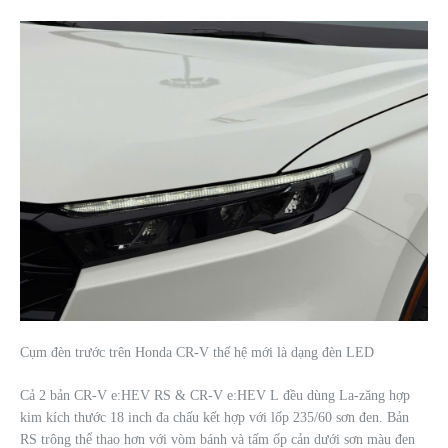
Cụm đèn trước trên Honda CR-V thế hệ mới là dạng đèn LED
Cả 2 bản CR-V e:HEV RS & CR-V e:HEV L đều dùng La-zăng hợp
kim kích thước 18 inch đa chấu kết hợp với lốp 235/60 sơn đen. Bản
RS trông thể thao hơn với vòm bánh và tấm ốp cản dưới sơn màu đen