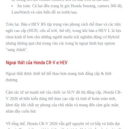
An toàn: Cả hai đều trang bị gói Honda Sensing, camera 360 độ,
LaneWatch và cảm biến đỗ xe trước/sau.
Tóm lại: Bản e:HEV RS tập trung vào phong cách thể thao và các tiện
nghi cao cấp (HUD, cửa sổ trời, thẻ từ), trong khi bản e:HEV L là lựa
chọn kinh tế hơn cho những người muốn trải nghiệm động cơ Hybrid
nhưng không quá chú trọng vào các trang bị ngoại hình hay option
"sang chảnh".
Ngoại thất của Honda CR-V e:HEV
Ngoại thất được thiết kế thể thao hơn mang tính đẳng cấp & thời
thượng
Cảm tác từ sự mạnh mẽ của chiếc xe SUV đô thị đẳng cấp, Honda CR-
V 2026 sở hữu kiểu dáng thể thao cao cấp và tinh tế hoàn toàn mới,
khơi dậy khí chất uy phong của chủ nhân và mang đến cảm giác mãn
nhãn đầy cuốn hút.
Về tổng thể, Honda CR-V 2026 vẫn giữ nguyên vẻ cơ bắp và hiện đại